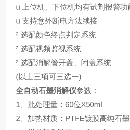
u
上位机、下位机均有试剂报警功
u
支持意外断电方法续接
²
选配颜色终点判定系统
²
选配视频监视系统
²
选配消解管开盖、闭盖系统
(
以上三项可三选一
)
全自动石墨
消解仪
参数：
1、批处理量：60位X50ml
2、加热材质：PTFE镀膜高纯石墨