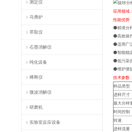
测定仪
应用领域
马弗炉
性能优势
⚫
精准分
萃取仪
⚫
高效操
⚫
适用广
石墨消解仪
⚫
智能稳
⚫
低污染
纯化设备
⚫
维护便
稀释仪
技术参数
样品类型
微波消解仪
进样尺寸
最大分样
研磨机
时间控制
转速
实验室反应设备
进样流量