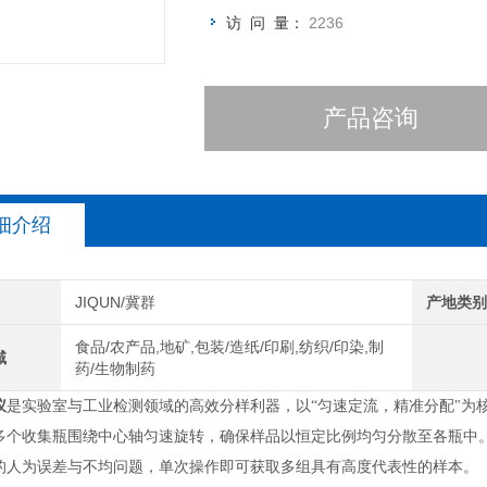
访 问 量：
2236
产品咨询
细介绍
JIQUN/冀群
产地类
食品/农产品,地矿,包装/造纸/印刷,纺织/印染,制
域
药/生物制药
仪
是实验室与工业检测领域的高效分样利器，以“匀速定流，
精准分配"为
多个收集瓶围绕中心轴匀速旋转，确保样品以恒定比例均
匀分散至各瓶中
的人为误差与不均问题，单次操作即可获取多组具有高
度代表性的样本。