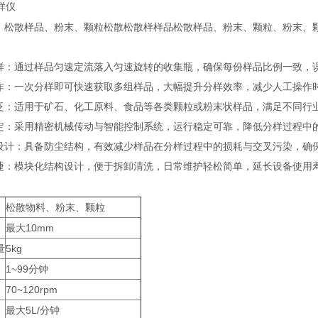
：松散样品、粉末、颗粒
松散松散样样品
松散样品、粉末、颗粒
、粉末、
样：通过样品匀速定流落入匀速旋转的收集瓶，确保每份样品比例一致，
作：一次分样即可快速获取多组样品，大幅提升分样效率，减少人工操作
泛：适用于矿石、化工原料、食品等各类颗粒或粉末状样品，满足不同行
定：采用精密机械传动与智能控制系统，运行稳定可靠，降低分样过程中
设计：具备防尘结构，有效减少样品在分样过程中的损耗与交叉污染，确
捷：模块化结构设计，便于拆卸清洗，日常维护轻松简单，延长设备使用
松散物料、粉末、颗粒
最大10mm
量
5kg
1~99分钟
70~120rpm
最大5L/分钟