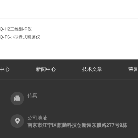
JQ-H2三维混样仪
JQ-P6小型盘式研磨仪
中心
新闻中心
技术文章
荣
传真
公司地址
南京市江宁区麒麟科技创新园东麒路277号9栋