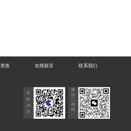
誉资质
在线留言
联系我们
微
手
信
机
二
维
浏
码
览