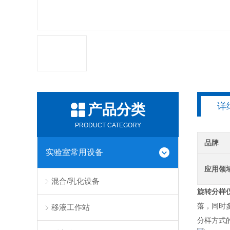
详
产品分类
PRODUCT CATEGORY
品牌
实验室常用设备
应用领
混合/乳化设备
旋转分样
落，同时
移液工作站
分样方式