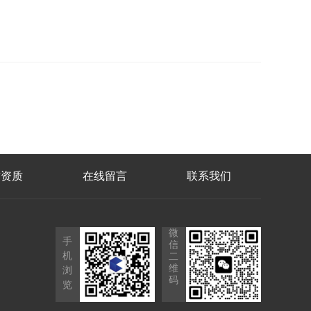
誉资质
在线留言
联系我们
微
手
信
机
二
维
浏
码
览