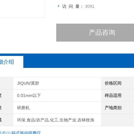
访 问 量：
3091
产品咨询
细介绍
JIQUN/冀群
价格区间
度
0.01mm以下
样品适用
类
研磨机
产地类别
域
环保,食品/农产品,化工,生物产业,农林牧渔
/
研磨仪
杯式振动研磨仪