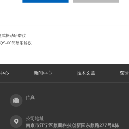
盘式振动研磨仪
JQS-60简易消解仪
中心
新闻中心
技术文章
荣
传真
公司地址
南京市江宁区麒麟科技创新园东麒路277号9栋