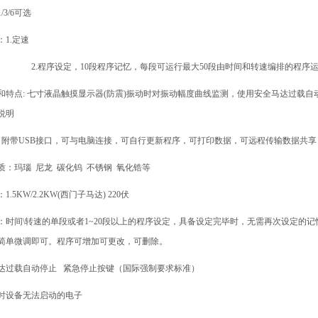
/3/6可选
1.定速
2.程序设定，10段程序记忆，每段可运行最大50段由时间和转速编排的程序
和特点: 七寸液晶触摸显示器(防震)振动时对振动幅度曲线监测，使用安全马达过载
说明
: 附带USB接口，可与电脑连接，可自行更新程序，可打印数据，可远程传输数据共
质：玛瑙 尼龙 碳化钨 不锈钢 氧化锆等
.5KW/2.2KW(西门子马达) 220伏
：时间\转速的单段或者1~20段以上的程序设定，具备设定完毕时，无需再次设定的
简单微调即可。程序可增加可更改，可删除。
达过载自动停止 紧急停止按键（国际强制要求标准）
时设备无法启动的电子