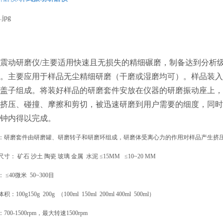
震动研磨仪/主要适用快速且无损失的精细碾磨，制备达到分析
。主要应用于样品无尘精细研磨（干磨或湿磨均可）。样品装入
盖子组成。将装好样品的研磨套件安放在仪器的研磨振动座上，
挤压、碰撞、摩擦和剪切，被迅速研磨到用户需要的细度，同时
钟内得以完成。
：研磨套件由研磨罐、研磨转子和研磨环组成，研磨体受离心力的作用对样品产生挤
寸： 矿石 沙土 陶瓷 玻璃 金属 水泥 ≤15MM ≤10~20 MM
≤40微米 50~300目
100g150g 200g （100ml 150ml 200ml 400ml 500ml）
00-1500rpm，最大转速1500rpm