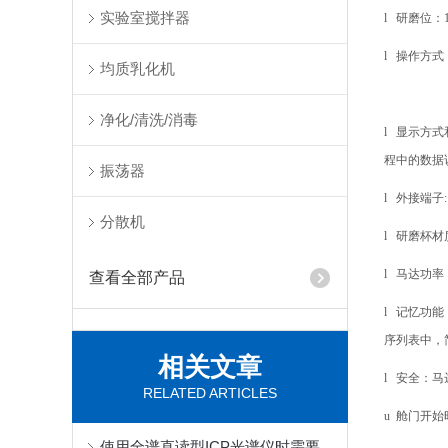
实验室搅拌器
l
研磨位：1
l
操作方式：
均质乳化机
净化/清洗/消毒
l
显示方式
程中的数据
振荡器
l
外接端子
分散机
l
研磨杯材
l
马达功率：1
查看全部产品
l
记忆功能
序列表中，
相关文章
l
安全：马
RELATED ARTICLES
u
舱门开始
使用全谱直读型ICP光谱仪时需要注意哪些要点？