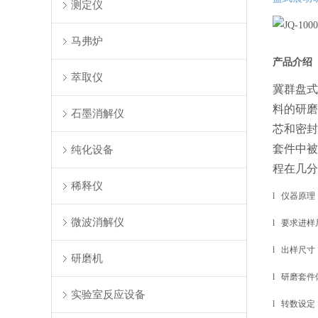
测定仪
马弗炉
产品介绍
萃取仪
冀群盘式
料的研磨
石墨消解仪
芯和密封
套件中被
纯化设备
程在几分
稀释仪
l
仪器原理
微波消解仪
l
要求进样尺
l
出样尺寸： 
研磨机
l
研磨套件体积：
实验室反应设备
l
转数设定：7