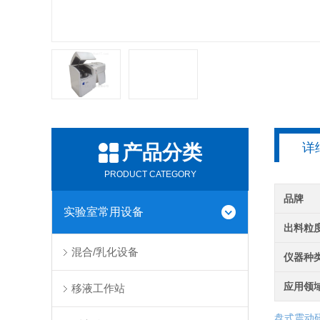
详
产品分类
PRODUCT CATEGORY
品牌
实验室常用设备
出料粒
混合/乳化设备
仪器种
应用领
移液工作站
盘式震动