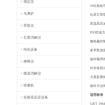
测定仪
24位批
马弗炉
比其它萃
高温高压
萃取仪
PID控
石墨消解仪
微电脑控
纯化设备
多萃取池
操作顺序
稀释仪
针对各部
微波消解仪
大真彩屏
研磨机
操作方法
适用标准
实验室反应设备
GB/T 