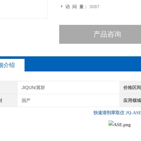
访 问 量：
3087
产品咨询
细介绍
JIQUN/冀群
价格区
别
国产
应用领
快速溶剂萃取仪 JQ-ASE