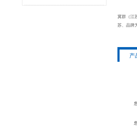
冀群（江
苏、品牌为
产