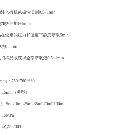
池注入有机或极性溶剂0.5~1min
池加热并加压5min
样品在设定的压力和温度下静态萃取5min
洗0.5min
吹扫样品以获得全部萃取液0.5~1min
)：750*760*630
15min（典型）
l\10ml\25ml\35ml\70ml\100ml
15MPa
室温~200℃