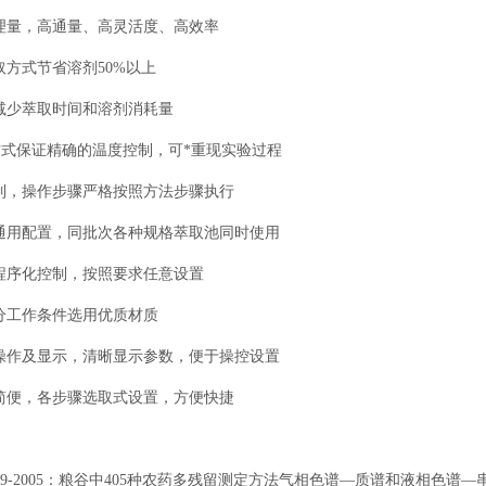
处理量，高通量、高灵活度、高效率
取方式节省溶剂
50%以上
减少萃取时间和溶剂消耗量
温方式保证精确的温度控制，可*重现实验过程
制，操作步骤严格按照方法步骤执行
通用配置，同批次各种规格萃取池同时使用
程序化控制，按照要求任意设置
分工作条件选用优质材质
操作及显示，清晰显示参数，便于操控设置
简便，各步骤选取式设置，方便快捷
19649-2005：粮谷中405种农药多残留测定方法气相色谱—质谱和液相色谱