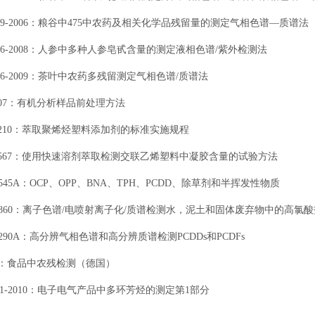
9649-2006：粮谷中475中农药及相关化学品残留量的测定气
相色谱
—质谱法
22996-2008：人参中多种人参皂甙含量的测定液相色谱/
紫外检测法
3376-2009：茶叶中农药多残留测定气
相色谱
/质谱法
-2007：有机分析样品前处理方法
D7210：萃取聚烯烃塑料添加剂的标准实施规程
D7567：使用快速溶剂萃取检测交联乙烯塑料中凝胶含量的试验方法
545A
：
OCP、OPP、BNA、TPH、PCDD、除草剂和半挥发性物质
60
：离子色谱
/电喷射离子化/质谱检测水，泥土和固体废弃物中的高氯酸
290A
：高分辨气相色谱和高分辨质谱检测
PCDDs和PCDFs
4：
食品中农残检测（德国）
.1-2010：
电子电气产品中多环芳烃的测定第
1部分