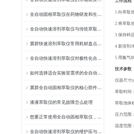
工作流程
1.向萃取
全自动固相萃取仪在药物研发和生物医学领域的应用及意义
2.将萃取
全自动快速溶剂萃取仪与传统萃取方法的优势比较
3.保持
冀群快速溶剂萃取仪常用耗材盘点与密封圈寿命延长技巧
4.新溶剂冲
5.用氮气
全自动快速溶剂萃取仪对极性化合物的溶剂选择优化策略
技术
参数
如何选择适合实验室需求的全自动固相萃取仪？关键参数全解析
仪器尺寸(mm
冀群全自动固相萃取仪的核心部件及其性能要求
萃取时间：
液液萃取仪的常见故障怎么处理
萃取池体积：5m
压力范围：
想要正常使用全自动固相萃取仪，这些细节不能忽视
温度范围：
全自动快速溶剂萃取仪的维护应与及其操作、检修密切配合