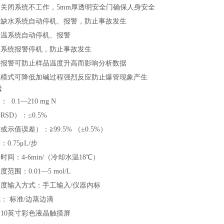
关闭系统不工作，5mm厚透明安全门确保人身安全
统缺水系统自动停机、报警，防止事故发生
超温系统自动停机、报警
压系统报警停机，防止事故发生
温报警可防止样品温度升高而影响分析数据
碱模式可降低加碱过程强烈反应防止爆管现象产生
标
围：
0.1—210 mg N
（
RSD）：≤0.5%
（或示值误差）：
≧99.5% （±0.5%）
度：
0.75μL/步
析时间：
4-6min/（冷却水温18℃）
浓度范围：
0.01—5 mol/L
浓度输入方式：手工输入
/仪器内标
式：
标准
/边蒸边滴
：
10英寸彩色液晶触摸屏