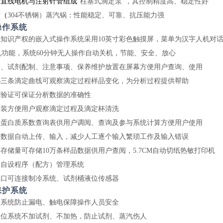
产直线电机与注射针管组成
“柱塞式滴定泵"，其控制精度高、稳定性好
质（
304不锈钢）蒸汽锅：性能稳定、可靠、抗压能力强
操作系统
知识产权的嵌入式操作系统采用10英寸彩色触摸屏，菜单为汉字人机对
机功能，系统
60分钟无人操作自动关机，节能、安全、放心
法、试剂配制、注意事项、保养维护放置在屏幕方便用户查询、使用
B三条滴定曲线可观察滴定过程样品变化，为分析过程提供帮助
度验证可保证分析数据的准确性
明装方便用户观察滴定过程及滴定杯清洗
置蛋白质系数查询表供用户调阅、查询及参与系统计算方便用户使用
重数据自动上传、输入，减少人工逐个输入繁琐工作及输入错误
据存储量可存储10万条样品数据供用户查阅，5.7CM自动切纸热敏打印机
户自设程序（配方）管理系统
接口可连接制冷系统、试剂桶液位传感器
保护系统
护系统防止漏电、触电保障操作人员安全
缺位系统不加试剂、不加热，防止试剂、蒸汽伤人