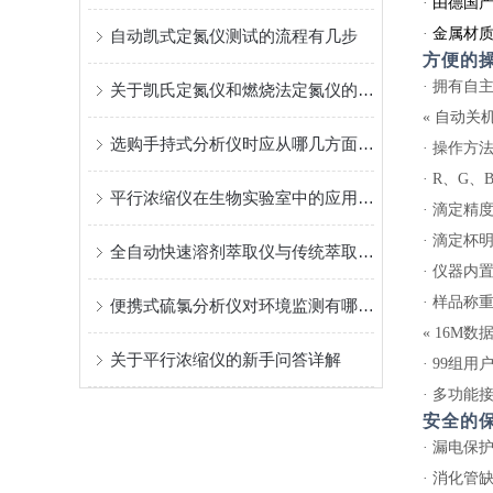
·
由德国
·
金属材
自动凯式定氮仪测试的流程有几步
方便的
·
拥有自主
关于凯氏定氮仪和燃烧法定氮仪的比较说明
«
自动关
选购手持式分析仪时应从哪几方面考虑？
·
操作方
·
R、G、
平行浓缩仪在生物实验室中的应用案例
·
滴定精
·
滴定杯
全自动快速溶剂萃取仪与传统萃取方法的优势比较
·
仪器内
·
样品称
便携式硫氯分析仪对环境监测有哪些重要作用？
«
16M数
关于平行浓缩仪的新手问答详解
·
99组用
·
多功能
安全的
·
漏电保
·
消化管