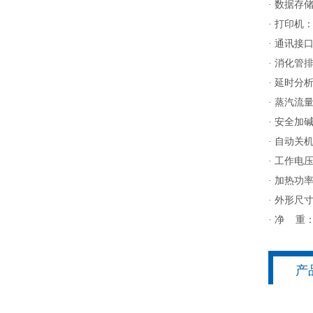
·
数据存
·
打印机
·
通讯接
·
消化管
·
延时分
·
蒸汽流
·
安全加
·
自动关
·
工作电
·
加热功
·
外形尺
·
净
重：3
产