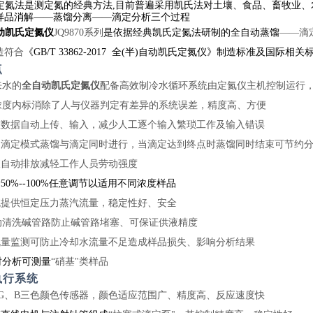
定氮法是测定氮的经典方法,目前普遍采用凯氏法对土壤、食品、畜牧业、
样品消解——蒸馏分离——滴定分析三个过程
动凯氏定氮仪
JQ9870系列
是依据经典凯氏定氮法研制的全自动蒸馏
——滴
造符合
《GB/T 33862-2017 全(半)自动凯氏定氮仪》制造标准及国际相关
点
来水的
全自动凯氏定氮仪
配备高效制冷水循环系统由定氮仪主机控制运行
浓度内标消除了人与仪器判定有差异的系统误差，精度高、方便
重
数据自动上传、输入，减少人工逐个输入繁琐工作及输入错误
边滴定模式蒸馏与滴定同时进行，当滴定达到终点时蒸馏同时结束可节约
液自动排放减轻工作人员劳动强度
50%--100%任意调节以适用不同浓度样品
统提供恒定压力蒸汽流量，稳定性好、安全
动清洗碱管路防止碱管路堵塞、可保证供液精度
流量监测可防止冷却水流量不足造成样品损失、影响分析结果
时分析可测量
“硝基"类样品
执行系统
G、B三色颜色传感器，颜色适应范围广、精度高、反应速度快