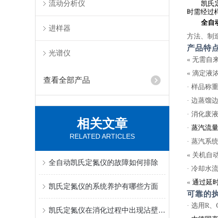
流动分析仪
凯氏
时需经过
全自
进样器
方法、制
产品特
光谱仪
«
无需自
«
滴定液
查看全部产品
·
样品称
·
边蒸馏
·
消化废
相关文章
·
蒸汽流量
RELATED ARTICLES
·
蒸汽系
«
关机自
全自动凯氏定氮仪的故障如何排除
·
冷却水
«
通过延
凯氏定氮仪的系统养护有哪些方面
可靠的
·
选用R、
凯氏定氮仪在消化过程中出现沾壁现象怎么办