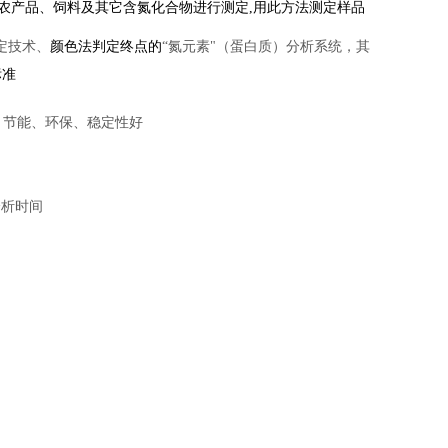
农产品、饲料及其它含氮化合物进行测定,用此方法测定样品
定技术、
颜色法
判定终点的
“氮元素"（蛋白质）分析系统，其
标准
，节能、环保、稳定性好
分析时间