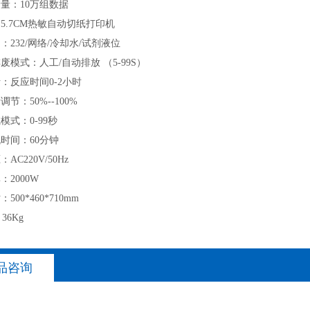
储量：
10万组数据
：
5.7CM热敏自动切纸打印机
口：
232/网络/冷却水/试剂液位
排废模式：人工
/自动排放 （5-99S）
析：反应时间
0-2小时
量调节：
50%--100%
碱模式：
0-99秒
机时间：
60分钟
压：
AC220V/50Hz
率：
2000W
寸：
500*460*710mm
6Kg
品咨询