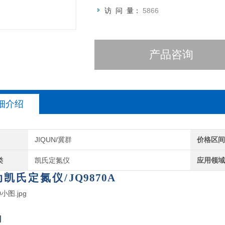
访 问 量：
5866
产品咨询
细介绍
JIQUN/冀群
价格区
类
凯氏定氮仪
应用领
动凯氏定氮仪
/
J
Q
9870A
用