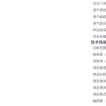
·
安全门未
·
蒸汽系
·
蒸汽锅
·
蒸汽超
·
样品超
·
安全加
技术指
·
分析范
·
精密度
·
回收率
·
滴定精
·
样品分
·
滴定液
·
滴定液
·
滴定模
·
触摸屏