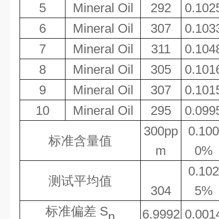
5
Mineral Oil
292
0.102
6
Mineral Oil
307
0.103
7
Mineral Oil
311
0.104
8
Mineral Oil
305
0.101
9
Mineral Oil
307
0.101
10
Mineral Oil
295
0.099
300pp
0.100
标准含量值
m
0%
0.102
测试平均值
304
5%
标准偏差
S
6.9992
0.001
n