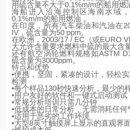
用硫含量不大于0.1%m/m的船用燃油
海船进入沿海控制区海南水域，
0.1%m/m的船用燃油 。
在印度，所有汽车柴油和汽油在
2
IV，硫含量为50 ppm。
在欧洲，
2003/17 / EC（或EU
大允许含量要求燃料中硫的最大含量为
还有航空涡轮燃料规格如
ASTM 
硫含量为3000ppm。
特点和
优势
•便携，坚固，紧凑的设计，
轻松实
检测
•每个样品130秒快速分析，最少的
•用户友好的软件和
一键式启动测试
•常规分析培训只需几分钟
•低成本的日常分析，无需消耗任何
•适用于恶劣
的工作
环境
•大型8英寸触摸屏上显示的直观界