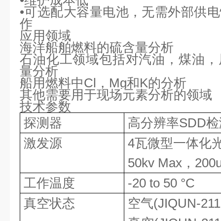
•维护成本低
•
可选配大容量电池，无需外部供电
作
应用领域
海洋船舶燃料的硫含量分析
石油化工领域包括对汽油，煤油，
量分析
船用燃料中
Cl，Mg和K的分析
其他需要用于现场元素分析的领域
技术参数
探测器
高分辨率
SDD
激发源
4瓦微型一体化
50kv Max，200
工作温度
-20 to 50
°C
真空状态
空气
(
JIQUN-211