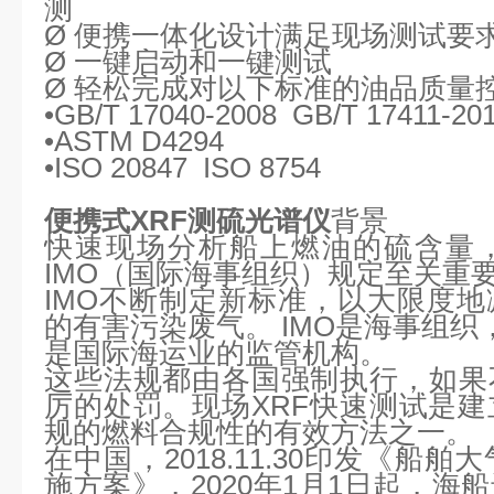
测
Ø
便携一体化设计满足
现场测试要
Ø
一键启动和一键测试
Ø
轻松完成对以下标准的油品质量
•GB/T 17040-2008 GB/T 17411-20
•ASTM D4294
•ISO 20847 ISO 8754
便携式XRF测硫光谱
仪
背景
快速现场分析船上燃油的硫含量
IMO（国际海事组织）规定至关重
IMO不断制定新标准，以大限度
的有害污染废气。 IMO是
海事组织
是国际海运业的监管机构。
这些法规都由各国强制执行，如果
厉的处罚。现场
XRF快速测试是
规的燃料合规性的有效方法之一。
在中国，
2018.11.30印发《
施方案》，2020年1月1日起，海