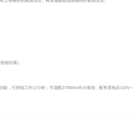
轮上各螺栓的紧固情况，检查减振器连接螺栓的紧固情况。
秒报结果)
能，可持续工作12小时；可选配27000mAh大电池，配有宽电压110