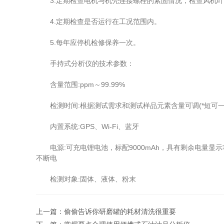
3.定期检查电机与机壳连接螺栓的紧固情况，检查风机叶
4.定期检查是否运行在工况范围内。
5.每年应停机检修保养一次。
手持式分析仪的技术参数：
含量范围:ppm～99.99%
检测时间:根据测试需求和测试样品元素含量可调(*短可一
内置系统:GPS、Wi-Fi、蓝牙
电源:可充电锂电池，标配9000mAh，具有剩余电量显示功
不断电
检测对象:固体、液体、粉末
上一篇：
偷偷告诉你研磨罐的耗材清洗很重要